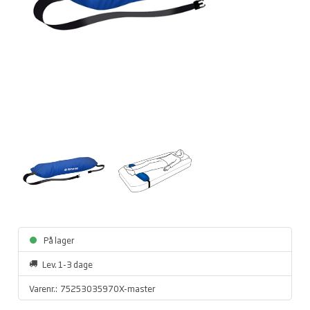
På lager
Lev. 1-3 dage
Varenr.:
75253035970X-master