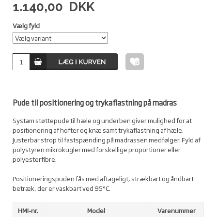
1.140,00
DKK
Vælg fyld
Pude til positionering og trykaflastning på madras
Systam støttepude til hæle og underben giver mulighed for at
positionering af hofter og knæ samt trykaflastning af hæle.
Justerbar strop til fastspænding på madrassen medfølger. Fyld af
polystyren mikrokugler med forskellige proportioner eller
polyesterfibre.
Positioneringspuden fås med aftageligt, strækbart og åndbart
betræk, der er vaskbart ved 95°C.
HMI-nr.
Model
Varenummer