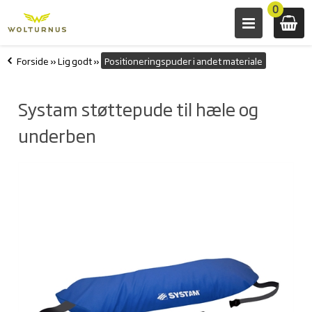
0
Forside
»
Lig godt
»
Positioneringspuder i andet materiale
Systam støttepude til hæle og
underben