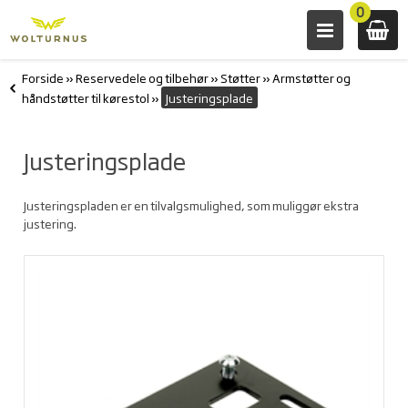
0
Forside
»
Reservedele og tilbehør
»
Støtter
»
Armstøtter og
håndstøtter til kørestol
»
Justeringsplade
Justeringsplade
Justeringspladen er en tilvalgsmulighed, som muliggør ekstra
justering.