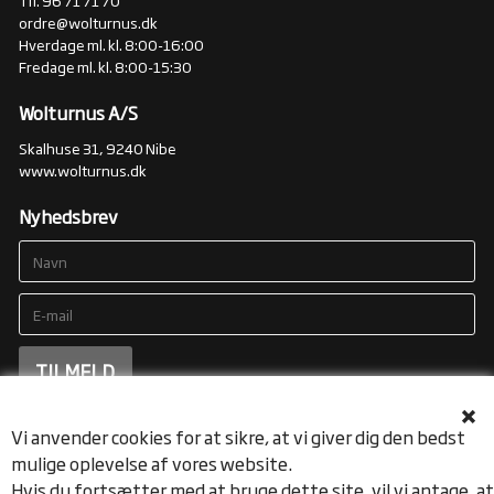
ordre@wolturnus.dk
Hverdage ml. kl. 8:00-16:00
Fredage ml. kl. 8:00-15:30
Wolturnus A/S
Skalhuse 31, 9240 Nibe
www.wolturnus.dk
Nyhedsbrev
Vi anvender cookies for at sikre, at vi giver dig den bedst
mulige oplevelse af vores website.
Hvis du fortsætter med at bruge dette site, vil vi antage, at