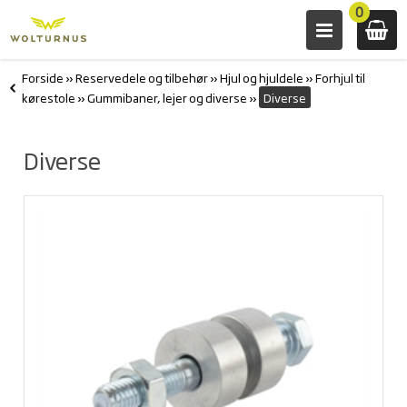
0
Forside
»
Reservedele og tilbehør
»
Hjul og hjuldele
»
Forhjul til
kørestole
»
Gummibaner, lejer og diverse
»
Diverse
Diverse