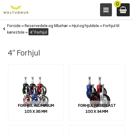
0
Forside
»
Reservedele og tilbehør
»
Hjul og hjuldele
»
Forhjul til
kørestole
»
4" Forhjul
4" Forhjul
FORHJUL ALUMINIUM
FORHJUL FIBERPLAST
105 X 36 MM
100 X 34 MM