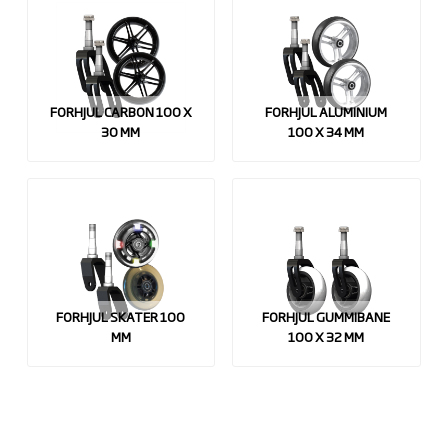
FORHJUL CARBON 100 X
FORHJUL ALUMINIUM
30 MM
100 X 34 MM
FORHJUL SKATER 100
FORHJUL GUMMIBANE
MM
100 X 32 MM