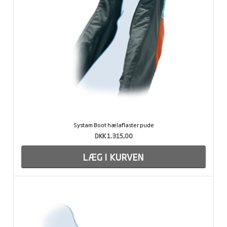
Systam Boot hælaflaster pude
DKK 1.315,00