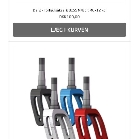
Del 2 - Forhjulsaksel Ø8x55 M/Bolt M6x12 kpl
DKK 100,00