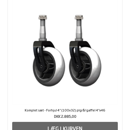
Komplet sæt - Forhjul 4" (100x32) plgrå/gaffel 4"x46
DKK 2.885,00