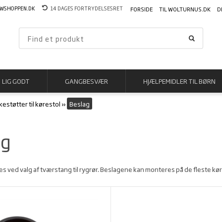
WSHOPPEN.DK
14 DAGES FORTRYDELSESRET
FORSIDE
TIL WOLTURNUS.DK
D
LIG GODT
GANGBESVÆR
HJÆLPEMIDLER TIL BØRN
estøtter til kørestol
»
Beslag
ag
s ved valg af tværstang til rygrør. Beslagene kan monteres på de fleste kø