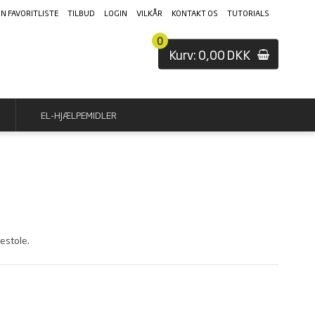
IN FAVORITLISTE
TILBUD
LOGIN
VILKÅR
KONTAKT OS
TUTORIALS
0
Kurv: 0,00 DKK
EL-HJÆLPEMIDLER
restole.