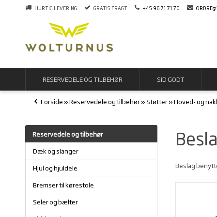
HURTIG LEVERING
GRATIS FRAGT
+45 96 71 71 70
ORDRE@
RESERVEDELE OG TILBEHØR
SID GODT
Forside
»
Reservedele og tilbehør
»
Støtter
»
Hoved- og nakk
Besl
Reservedele og tilbehør
Dæk og slanger
Beslag benytte
Hjul og hjuldele
Bremser til kørestole
Seler og bælter