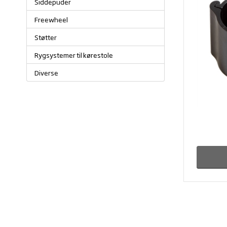
Siddepuder
Freewheel
Støtter
Rygsystemer til kørestole
Diverse