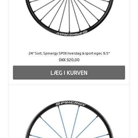
24" Sort, Spinergy SPOX hverdag & sport eger, 9,5"
DKK 320,00