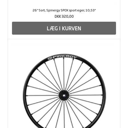
26" Sort, Spinergy SPOX sport eger, 10,53"
DKK 320,00