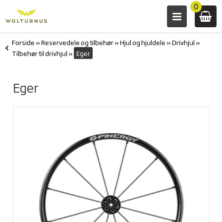
0
Forside
»
Reservedele og tilbehør
»
Hjul og hjuldele
»
Drivhjul
»
Tilbehør til drivhjul
»
Eger
Eger