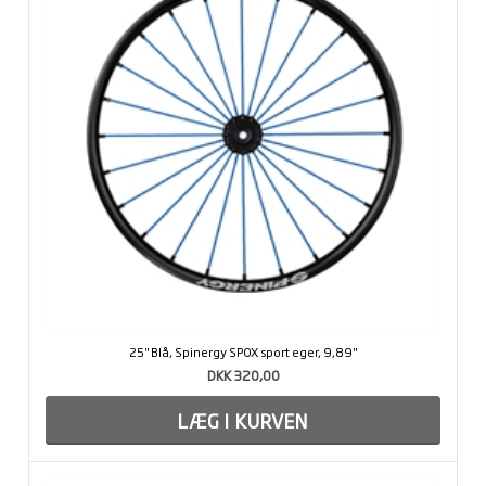
25" Blå, Spinergy SPOX sport eger, 9,89"
DKK 320,00