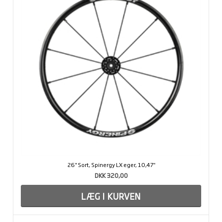
26" Sort, Spinergy LX eger, 10,47"
DKK 320,00