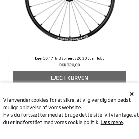
Eger 10,47 Hvid Spinergy 26 18 Eger HubL
DKK 320,00
Vi anvender cookies for at sikre, at vi giver dig den bedst
mulige oplevelse af vores website.
Hvis du fortsætter med at bruge dette site, vil vi antage, at
du er indforstået med vores cookie politik.
Læs mere
.