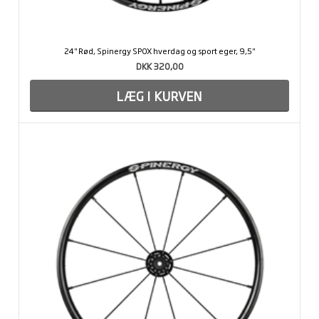
24" Rød, Spinergy SPOX hverdag og sport eger, 9,5"
DKK 320,00