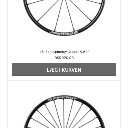
25" Sort, Spinergy LX eger, 9,84"
DKK 320,00