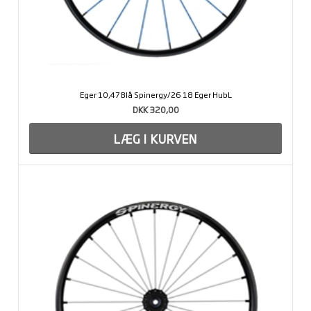
Eger 10,47 Blå Spinergy/26 18 Eger HubL
DKK 320,00