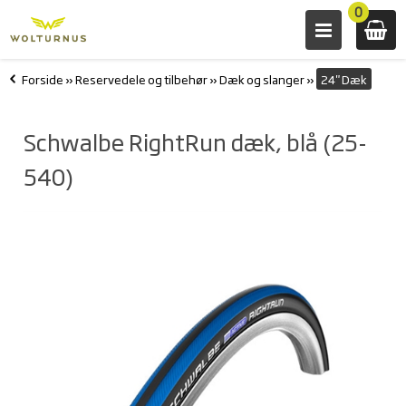
0
Forside
»
Reservedele og tilbehør
»
Dæk og slanger
»
24" Dæk
Schwalbe RightRun dæk, blå (25-
540)