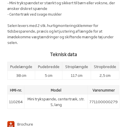
- Mini trykspændet er stærkt og sikkert til børn eller voksne, der
ønsker diskret spænde
- Centertræk ved svage muskler
Selen levers med 2 stk. hurtigmonteringsklemmer for
tidsbesparende, præcis og let justering af længde for at
imødekomme vægtændringer og skiftende mængde tøj under
selen.
Teknisk data
Pudelængde
Pudebredde
Stroplængde
Stropbredde
38 cm
5 cm
117 cm
2,5 cm
HMI-nr.
Model
Varenummer
Mini trykspænde, centertræk, str.
110264
771100000279
S, lang
Brochure