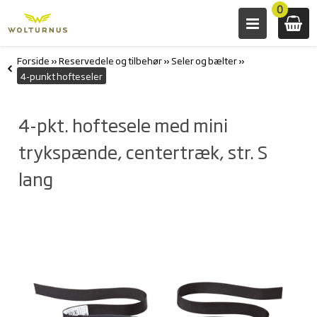
0
Forside
»
Reservedele og tilbehør
»
Seler og bælter
»
4-punkt hofteseler
4-pkt. hoftesele med mini
trykspænde, centertræk, str. S
lang